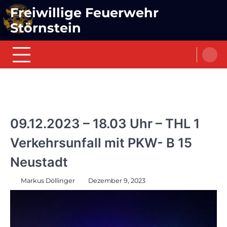
Skip
Freiwillige Feuerwehr
to
Störnstein
content
EINSÄTZE
09.12.2023 – 18.03 Uhr – THL 1
Verkehrsunfall mit PKW- B 15
Neustadt
Markus Döllinger
Dezember 9, 2023