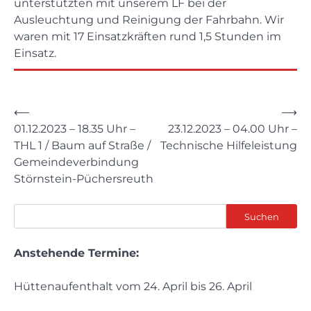
unterstützten mit unserem LF bei der
Ausleuchtung und Reinigung der Fahrbahn. Wir
waren mit 17 Einsatzkräften rund 1,5 Stunden im
Einsatz.
Beitragsnavigation
⟵
⟶
01.12.2023 – 18.35 Uhr –
23.12.2023 – 04.00 Uhr –
THL 1 / Baum auf Straße /
Technische Hilfeleistung
Gemeindeverbindung
Störnstein-Püchersreuth
Suchen
Suchen
Anstehende Termine:
Hüttenaufenthalt vom 24. April bis 26. April