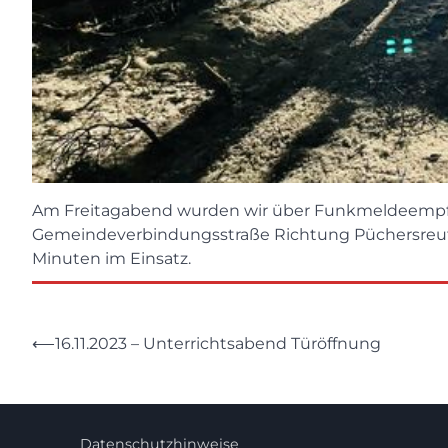
Am Freitagabend wurden wir über Funkmeldeempfä
Gemeindeverbindungsstraße Richtung Püchersreuth a
Minuten im Einsatz.
Beitragsnavigation
⟵
16.11.2023 – Unterrichtsabend Türöffnung
Datenschutzhinweise