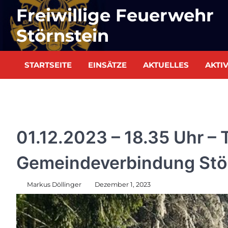
Skip
Freiwillige Feuerwehr
to
content
Störnstein
STARTSEITE
EINSÄTZE
AKTUELLES
AKTI
EINSÄTZE
01.12.2023 – 18.35 Uhr – 
Gemeindeverbindung Stö
Markus Döllinger
Dezember 1, 2023