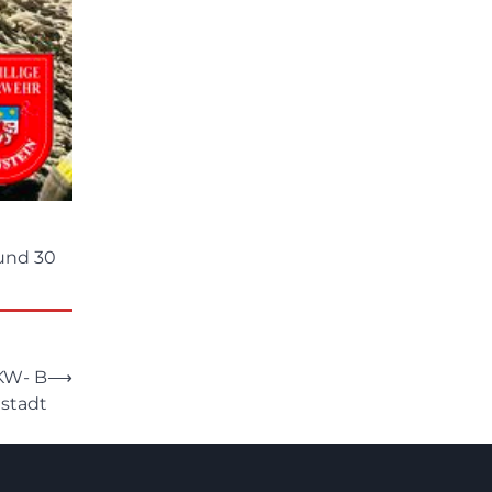
rund 30
PKW- B
⟶
stadt