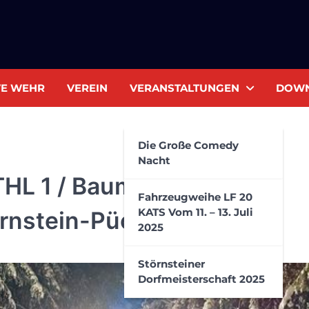
VE WEHR
VEREIN
VERANSTALTUNGEN
DOW
Die Große Comedy
Nacht
THL 1 / Baum auf Straße /
Fahrzeugweihe LF 20
KATS Vom 11. – 13. Juli
rnstein-Püchersreuth
2025
Störnsteiner
Dorfmeisterschaft 2025