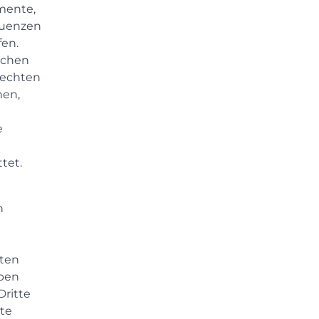
umente,
quenzen
fen.
ichen
rechten
hen,
e
tet.
n
aten
aben
Dritte
tte