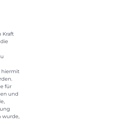
 Kraft
 die
zu
 hiermit
rden.
e für
sten und
e,
zung
n wurde,