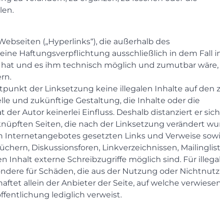
len.
Webseiten („Hyperlinks“), die außerhalb des
ine Haftungsverpflichtung ausschließlich in dem Fall in
s hat und es ihm technisch möglich und zumutbar wäre,
rn.
itpunkt der Linksetzung keine illegalen Inhalte auf den 
le und zukünftige Gestaltung, die Inhalte oder die
der Autor keinerlei Einfluss. Deshalb distanziert er sich
erknüpften Seiten, die nach der Linksetzung verändert wu
nen Internetangebotes gesetzten Links und Verweise sowi
hern, Diskussionsforen, Linkverzeichnissen, Mailingli
Inhalt externe Schreibzugriffe möglich sind. Für illegal
sondere für Schäden, die aus der Nutzung oder Nichtnut
ftet allein der Anbieter der Seite, auf welche verwiese
öffentlichung lediglich verweist.