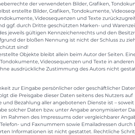
 Urheberrechte der verwendeten Bilder, Grafiken, Tondok
bst erstellte Bilder, Grafiken, Tondokumente, Videose
, Tondokumente, Videosequenzen und Texte zurückzugrei
nd ggf. durch Dritte geschützten Marken- und Warenze
s jeweils gültigen Kennzeichenrechts und den Besitz
fgrund der bloßen Nennung ist nicht der Schluss zu zie
chützt sind!
rstellte Objekte bleibt allein beim Autor der Seiten. Ein
n, Tondokumente, Videosequenzen und Texte in anderen
ohne ausdrückliche Zustimmung des Autors nicht gestat
keit zur Eingabe persönlicher oder geschäftlicher Date
olgt die Preisgabe dieser Daten seitens des Nutzers auf
me und Bezahlung aller angebotenen Dienste ist – soweit
be solcher Daten bzw. unter Angabe anonymisierter D
r im Rahmen des Impressums oder vergleichbarer Ang
, Telefon- und Faxnummern sowie Emailadressen durch 
en Informationen ist nicht gestattet. Rechtliche Schri