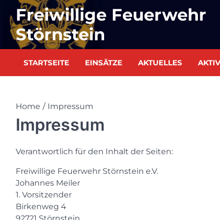
Skip
Freiwillige Feuerwehr
to
content
Störnstein
STARTSEITE
EINSÄTZE
AKTUELLES
AKTI
Home
Impressum
Impressum
Verantwortlich für den Inhalt der Seiten:
Freiwillige Feuerwehr Störnstein e.V.
Johannes Meiler
1. Vorsitzender
Birkenweg 4
92721 Störnstein