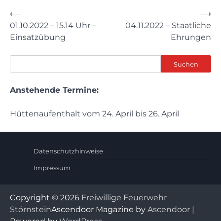
Beitragsnavigation
⟵
⟶
01.10.2022 – 15.14 Uhr –
04.11.2022 – Staatliche
Einsatzübung
Ehrungen
Suchen
Suchen
Anstehende Termine:
Hüttenaufenthalt vom 24. April bis 26. April
Datenschutzhinweise
Impressum
Copyright © 2026
Freiwillige Feuerwehr
Störnstein
Ascendoor Magazine by
Ascendoor
|