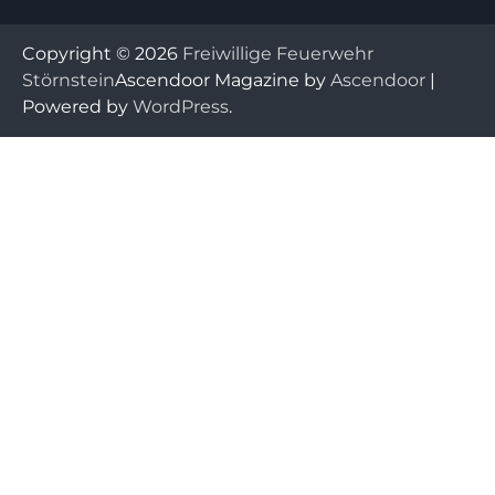
Copyright © 2026
Freiwillige Feuerwehr
Störnstein
Ascendoor Magazine by
Ascendoor
|
Powered by
WordPress
.