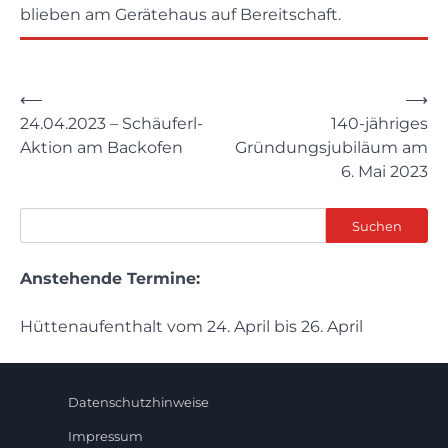
blieben am Gerätehaus auf Bereitschaft.
Beitragsnavigation
⟵
⟶
24.04.2023 – Schäuferl-
140-jähriges
Aktion am Backofen
Gründungsjubiläum am
6. Mai 2023
Suchen
Suchen
Anstehende Termine:
Hüttenaufenthalt vom 24. April bis 26. April
Datenschutzhinweise
Impressum