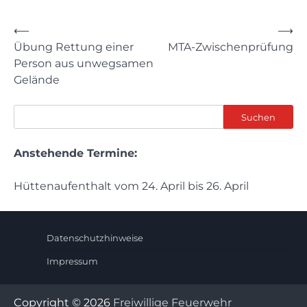
Beitragsnavigation
⟵
⟶
Übung Rettung einer
MTA-Zwischenprüfung
Person aus unwegsamen
Gelände
Suchen
Suchen
Anstehende Termine:
Hüttenaufenthalt vom 24. April bis 26. April
Datenschutzhinweise
Impressum
Copyright © 2026
Freiwillige Feuerwehr