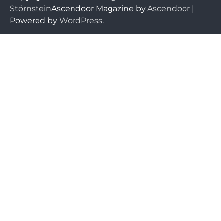
Störnstein
Ascendoor Magazine by
Ascendoor
|
Powered by
WordPress
.