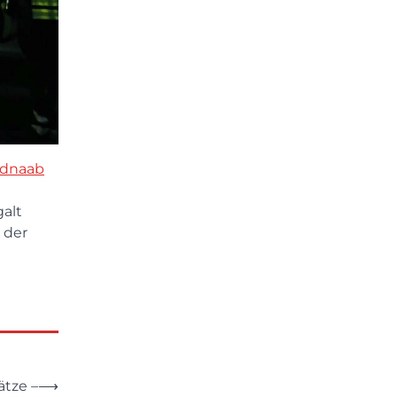
aldnaab
alt
 der
ätze –
⟶