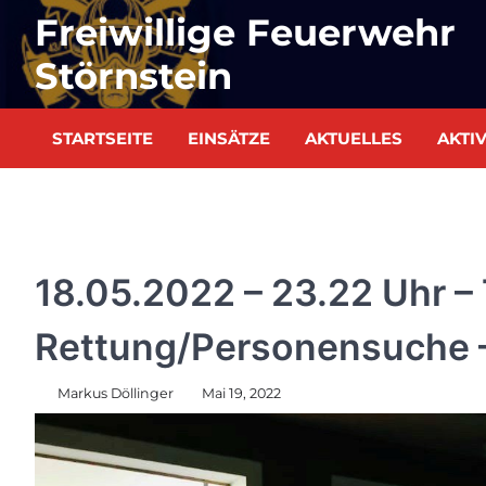
Skip
Freiwillige Feuerwehr
to
content
Störnstein
STARTSEITE
EINSÄTZE
AKTUELLES
AKTI
EINSÄTZE
18.05.2022 – 23.22 Uhr – 
Rettung/Personensuche –
Markus Döllinger
Mai 19, 2022