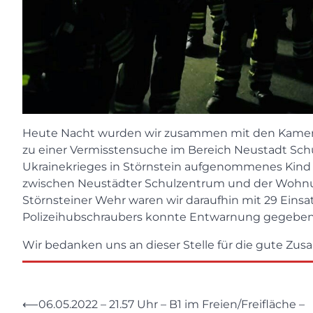
Heute Nacht wurden wir zusammen mit den Kame
zu einer Vermisstensuche im Bereich Neustadt Schu
Ukrainekrieges in Störnstein aufgenommenes Kind 
zwischen Neustädter Schulzentrum und der Wohnun
Störnsteiner Wehr waren wir daraufhin mit 29 Einsat
Polizeihubschraubers konnte Entwarnung gegeben
Wir bedanken uns an dieser Stelle für die gute Zu
Beitragsnavigation
⟵
06.05.2022 – 21.57 Uhr – B1 im Freien/Freifläche –