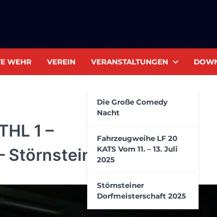
VE WEHR
VEREIN
VERANSTALTUNGEN
DOW
Die Große Comedy
Nacht
THL 1 –
Fahrzeugweihe LF 20
KATS Vom 11. – 13. Juli
 Störnstein/Neustadt
2025
Störnsteiner
Dorfmeisterschaft 2025