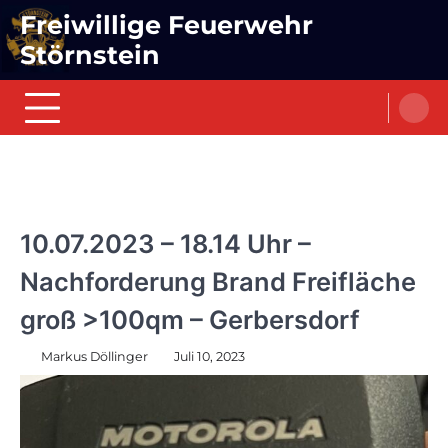
Skip
Freiwillige Feuerwehr
to
Störnstein
content
EINSÄTZE
10.07.2023 – 18.14 Uhr –
Nachforderung Brand Freifläche
groß >100qm – Gerbersdorf
Markus Döllinger
Juli 10, 2023