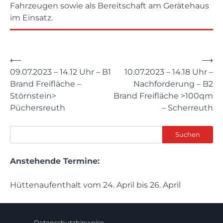
Fahrzeugen sowie als Bereitschaft am Gerätehaus
im Einsatz.
Beitragsnavigation
⟵
⟶
09.07.2023 – 14.12 Uhr – B1
10.07.2023 – 14.18 Uhr –
Brand Freifläche –
Nachforderung – B2
Störnstein>
Brand Freifläche >100qm
Püchersreuth
– Scherreuth
Suchen
Suchen
Anstehende Termine:
Hüttenaufenthalt vom 24. April bis 26. April
Datenschutzhinweise